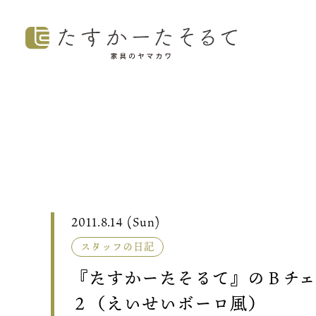
2011.8.14 (Sun)
スタッフの日記
『たすかーたそるて』のＢチ
２（えいせいボーロ風）