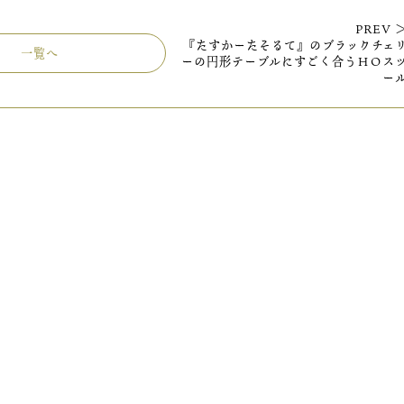
PREV 
『たすかーたそるて』のブラックチェ
一覧へ
ーの円形テーブルにすごく合うＨＯス
ー