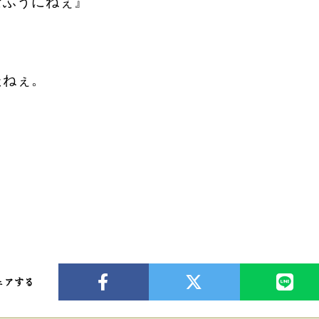
なふうにねぇ』
たねぇ。
ェアする