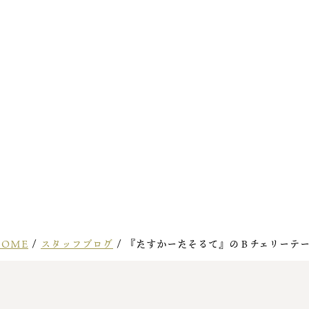
OME
/
スタッフブログ
/
『たすかーたそるて』のＢチェリーテ