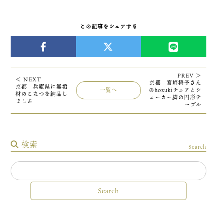
この記事をシェアする
PREV ＞
＜ NEXT
京都 宮崎椅子さん
京都 兵庫県に無垢
一覧へ
のhozukiチェアとシ
材のこたつを納品し
ェーカー脚の円形テ
ました
ーブル
検索
Search