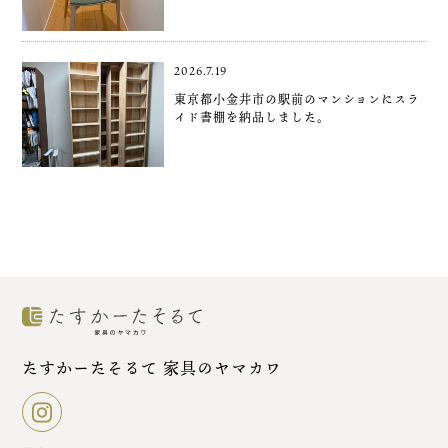
2026.7.19
東京都小金井市の駅前のマンションにスラ
イド書棚を納品しました。
たすかーたそるて 家具のヤマカワ