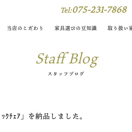
075-231-7868
Tel:
当店のこだわり
家具選びの豆知識
取り扱い
Staff Blog
スタッフブログ
ｯｸﾁｪｱ」を納品しました。