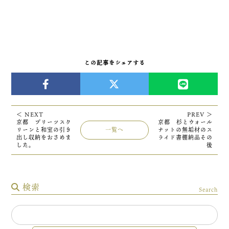
この記事をシェアする
＜ NEXT
PREV ＞
京都 プリーツスク
京都 杉とウォール
リーンと和室の引き
一覧へ
ナットの無垢材のス
出し収納をおさめま
ライド書棚納品その
した。
後
検索
Search