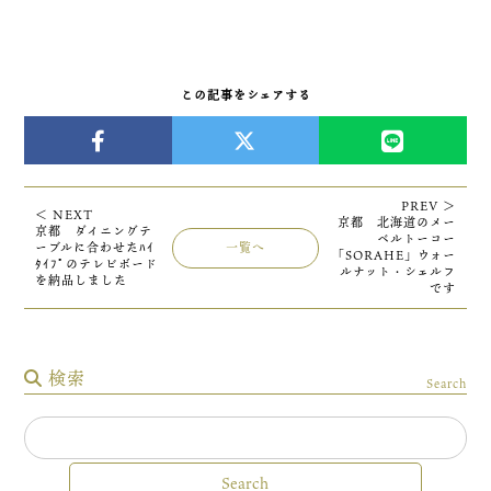
この記事をシェアする
PREV ＞
＜ NEXT
京都 北海道のメー
京都 ダイニングテ
ベルトーコー
ーブルに合わせたﾊｲ
一覧へ
「SORAHE」ウォー
ﾀｲﾌﾟのテレビボード
ルナット・シェルフ
を納品しました
です
検索
Search