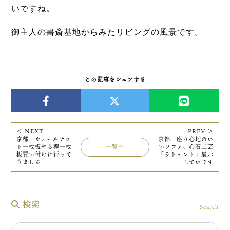
いですね。
御主人の書斎基地からみたリビングの風景です。
この記事をシェアする
＜ NEXT
PREV ＞
京都 ウォールナッ
京都 座り心地のい
ト一枚板やら欅一枚
一覧へ
いソファ。心石工芸
板買い付けに行って
「ラトュント」展示
きました
しています
検索
Search