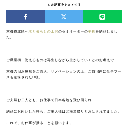
この記事をシェアする
京都市北区へ
木と暮らしの工房
のセミオーダーの
平机
を納品しまし
た。
ご職業柄、使えるものは再生しながら生かしていくとのお考えで
京都の旧お屋敷をご購入、リノベーションの上、ご自宅内に仕事ブー
スも確保されたU様。
ご夫婦お二人とも、お仕事で日本各地を飛び回られ
納品にお伺いした時も、ご主人様は北海道帰りとお話されてました。
これで、お仕事が捗ることを願います。