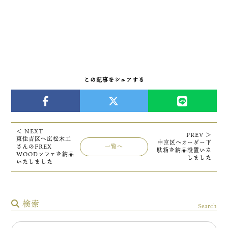
この記事をシェアする
＜ NEXT
PREV ＞
東住吉区へ広松木工
中京区へオーダー下
さんのFREX
一覧へ
駄箱を納品設置いた
WOODソファを納品
しました
いたしました
検索
Search