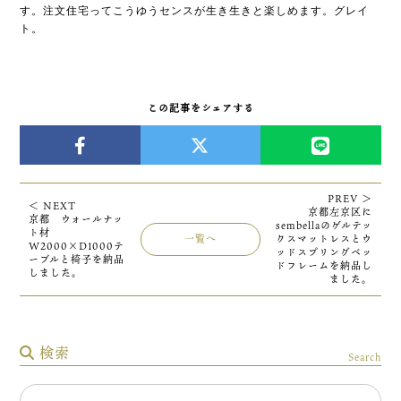
す。注文住宅ってこうゆうセンスが生き生きと楽しめます。グレイ
ト。
この記事をシェアする
PREV ＞
＜ NEXT
京都左京区に
京都 ウォールナッ
sembellaのゲルテッ
ト材
一覧へ
クスマットレスとウ
W2000×D1000テ
ッドスプリングベッ
ーブルと椅子を納品
ドフレームを納品し
しました。
ました。
検索
Search