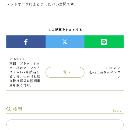
レッドオークにまとまったいい空間です。
この記事をシェアする
＜ NEXT
京都 ブラックチェ
リー材のテーブルと
PREV ＞
プラムﾁｪｱを納品し
一覧へ
心石工芸さんのソフ
ました。ついでに吹
ァ
き抜け部分に照明器
具を取り付け。
検索
Search