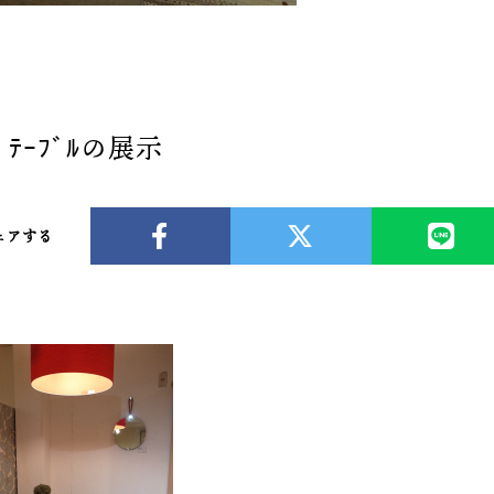
d ﾃｰﾌﾞﾙの展示
ェアする