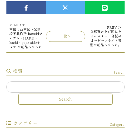
＜ NEXT
PREV ＞
京都市西京区へ宮崎
京都市の上京区にウ
椅子製作所 hozukiテ
一覧へ
ォールナット合板の
ーブル・HAKU・
オーダースライド書
hachi・pepe sideチ
棚を納品しました。
ェア を納品しました
検索
Search
カテゴリー
Category