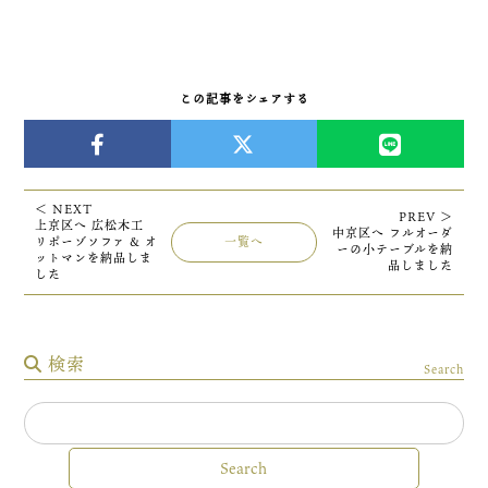
この記事をシェアする
＜ NEXT
PREV ＞
上京区へ 広松木工
中京区へ フルオーダ
リポーゾソファ & オ
一覧へ
ーの小テーブルを納
ットマンを納品しま
品しました
した
検索
Search