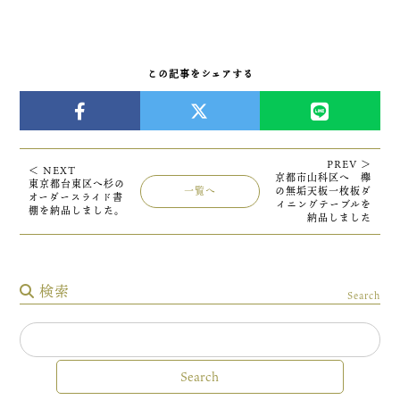
この記事をシェアする
PREV ＞
＜ NEXT
京都市山科区へ 欅
東京都台東区へ杉の
一覧へ
の無垢天板一枚板ダ
オーダースライド書
イニングテーブルを
棚を納品しました。
納品しました
検索
Search