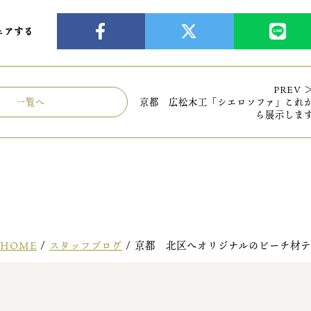
ェアする
PREV 
一覧へ
京都 広松木工「シエロソファ」これ
ら展示しま
HOME
/
スタッフブログ
/
京都 北区へオリジナルのビーチ材テ