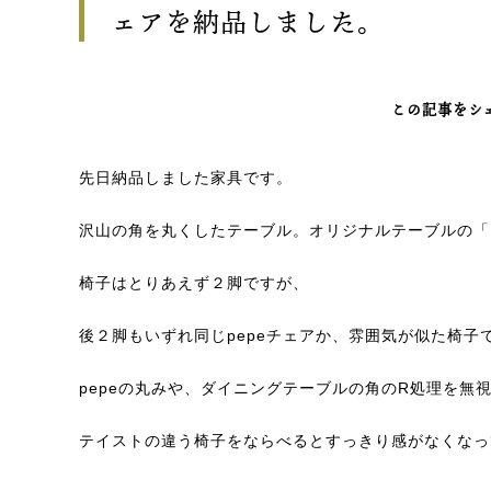
ェアを納品しました。
この記事をシ
先日納品しました家具です。
沢山の角を丸くしたテーブル。オリジナルテーブルの「
椅子はとりあえず２脚ですが、
後２脚もいずれ同じpepeチェアか、雰囲気が似た椅子
pepeの丸みや、ダイニングテーブルの角のR処理を無
テイストの違う椅子をならべるとすっきり感がなくなっ