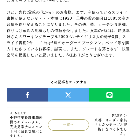
に出て帰ってきたのは20時でした。
けど、先代(父親の代から）のお客様。まず、今使っているスライド
書棚が使えないか・・・本棚は1920 天井の梁の部分は1885の高さ
台輪を作り変えることになりました。その他、壁、カーテン食器棚、
作りつけ家具の見積もりの依頼を受けました。父親の代には、勝見幸
雄さんのワーキングテーブル2000ベンチイギリス人の椅子3脚、ス
ライド書棚2台 1台は6連のオーダーのブックマン。ベッド等を購
入くださっているお客様。誠実に、また、グレードを落とさず、快適
空間を提案したいと思いました。S様ありがとうございます。
この記事をシェアする
＜ NEXT
PREV ＞
小野建築設計事務所
京都 オーダー家具
様のモデルハウス、
一覧へ
「こたつテーブル天
完成見学会のイベン
板」をつくりまし
ト用に家具を展示し
た。
ました。