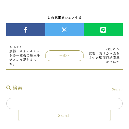
この記事をシェアする
＜ NEXT
PREV ＞
京都 ウォールナッ
京都 たすかーたそ
トの一枚板の座卓を
一覧へ
るての壁面収納家具
デスクに変えまし
について
た。
検索
Search