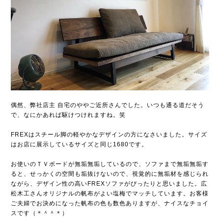
偶然、弊社店主 自宅のややご近所さんでした。いつも通る道だそう
で、なにかあれば駆けつけれますね。笑
FREXはスチール脚の軽やかなデザインの方になさいました。サイズ
はお店に展示しているサイズと同じ1680です。
お使いのＴＶボードが無垢無垢しているので、ソファまで無垢無垢す
ると、せっかくの空間も垢抜けないので、視覚的に無垢材を感じられ
ながら、デザイン性の高いFREXソファがぴったりと思いました。広
松木工さんオリジナルの帆布がよい塩梅でマッチしています。お客様
ご夫婦でお決めになった帆布の色も数色ありますが、ナイスなチョイ
スです（＊＾＾＊）