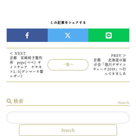
この記事をシェアする
＜ NEXT
PREV ＞
京都 宮崎椅子製作
京都 北海道の展
所 pepe(ぺぺ）サ
一覧へ
示会「旭川デザイン
イドチェア ケヤキ
ウィーク2019」へ行
×L-3(デンマーク製
ってきました
レザー）
検索
Search