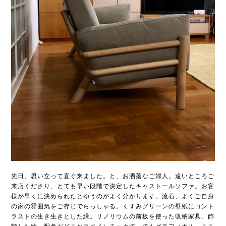
先日、思い立って直ぐ来ました。と、お洒落なご婦人。遠いところご
来店くださり、とても早い段階で決定したキャストールソファ。お客
様が早くに決められたとゆうのがよく分かります。流石、よくご自身
の家の雰囲気をご存じでらっしゃる。くすみグリーンの壁紙にコント
ラストの生き生きとした緑。リノリウムの前板を使った収納家具。飾