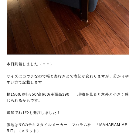
本日到着しました（＾＾）
サイズはカウチなので幅と奥行きとで表記が変わりますが、分かりや
すい方で記載します！
幅1500/奥行850/高660/座面高390 現物を見ると意外と小さく感
じられるかもです。
追加でｵｯﾄﾏﾝも発注しました！
張地はNYのテキスタイルメーカー マハラム社 「MAHARAM ME
RIT」（メリット）