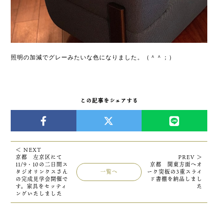
照明の加減でグレーみたいな色になりました。（＾＾；）
この記事をシェアする
＜ NEXT
京都 左京区にて
PREV ＞
11/9・10の二日間ス
京都 関東方面へオ
タジオリンクスさん
一覧へ
ーク突板の3重スライ
の完成見学会開催で
ド書棚を納品しまし
す。家具をセッティ
た
ングいたしました