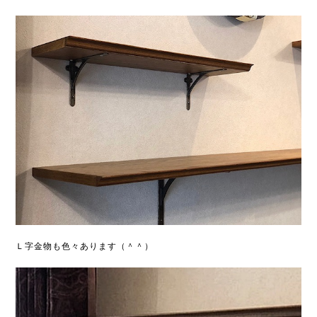
Ｌ字金物も色々あります（＾＾）