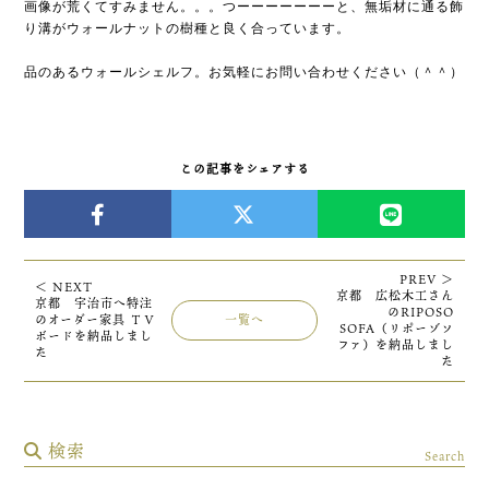
画像が荒くてすみません。。。つーーーーーーーと、無垢材に通る飾
り溝がウォールナットの樹種と良く合っています。
品のあるウォールシェルフ。お気軽にお問い合わせください（＾＾）
この記事をシェアする
PREV ＞
＜ NEXT
京都 広松木工さん
京都 宇治市へ特注
のRIPOSO
のオーダー家具 ＴＶ
一覧へ
SOFA（リポーゾソ
ボードを納品しまし
ファ）を納品しまし
た
た
検索
Search