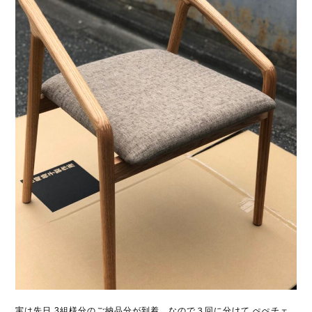
実は先日 3組様分のご納品分が到着。なので３回に分けて ぺぺチェ