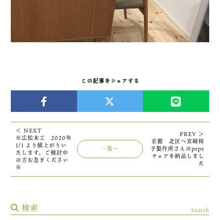
この記事をシェアする
＜ NEXT
PREV ＞
※広松木工 2020年
京都 北区へ宮崎椅
1/1 より値上がりい
一覧へ
子製作所さんのpepe
たします。ご検討中
チェアを納品しまし
の方お急ぎください
た
※
検索
Search