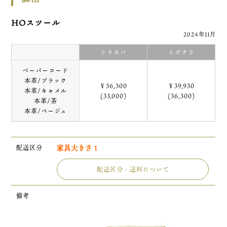
HOスツール
2024年11月
シラカバ
ミズナラ
ペーパーコード
本革/ブラック
￥36,300
￥39,930
本革/キャメル
(33,000)
(36,300)
本革/茶
本革/ベージュ
配送区分
家具大きさ 1
配送区分・送料について
備考