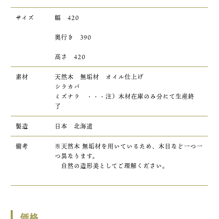
サイズ
幅 420
奥行き 390
高さ 420
素材
天然木 無垢材 オイル仕上げ
シラカバ
ミズナラ ・・・注）木材在庫のみ分にて生産終
了
製造
日本 北海道
備考
※天然木 無垢材を用いているため、木目など一つ一
つ異なります。
自然の造形美としてご理解ください。
価格