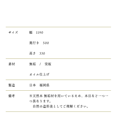
サイズ
幅 1190
奥行き 500
高さ 330
素材
無垢 / 突板
オイル仕上げ
製造
日本 福岡県
備考
※天然木 無垢材を用いているため、木目など一つ一
つ異なります。
自然の造形美としてご理解ください。