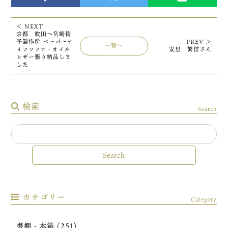
＜ NEXT
京都 吹田へ宮崎椅
子製作所 ペーパーナ
PREV ＞
一覧へ
イフソファ・オイル
安里 繁信さん
レザー張り納品しま
した
検索
Search
カテゴリー
Category
書棚・本箱 (251)