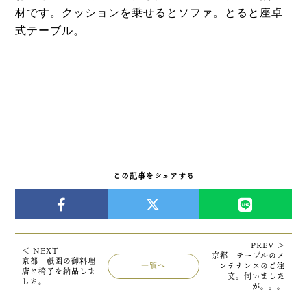
材です。
クッションを乗せるとソファ。
とると座卓
式テーブル。
この記事をシェアする
PREV ＞
＜ NEXT
京都 テーブルのメ
京都 祇園の御料理
一覧へ
ンテナンスのご注
店に椅子を納品しま
文。伺いました
した。
が。。。