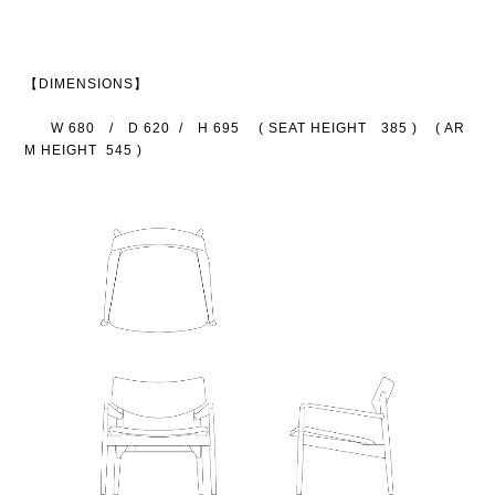
【DIMENSIONS】
W
680 /
D
620 /
H
695 (
SEAT HEIGHT
385 ) (
AR
M HEIGHT
545 )