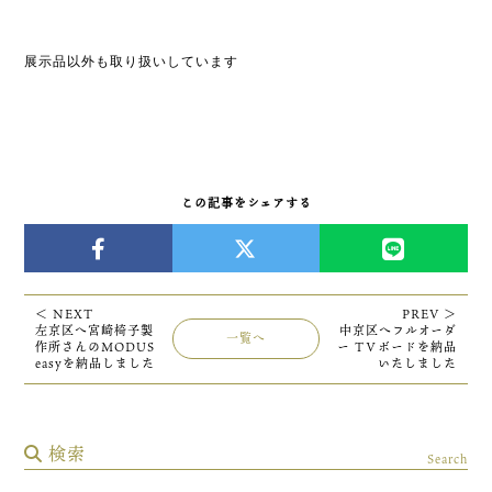
展示品以外も取り扱いしています
この記事をシェアする
＜ NEXT
PREV ＞
左京区へ宮崎椅子製
中京区へフルオーダ
一覧へ
作所さんのMODUS
ー TＶボードを納品
easyを納品しました
いたしました
検索
Search