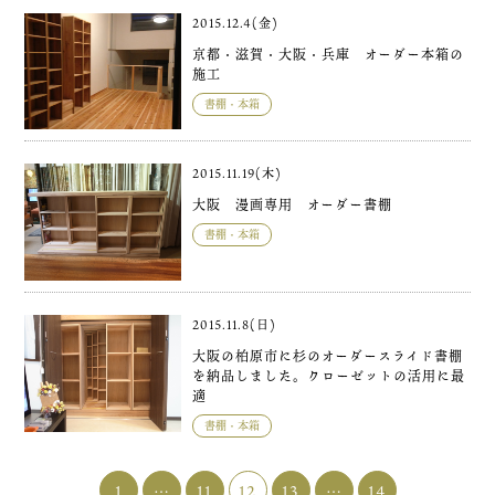
2015.12.4(金)
京都・滋賀・大阪・兵庫 オーダー本箱の
施工
書棚・本箱
2015.11.19(木)
大阪 漫画専用 オーダー書棚
書棚・本箱
2015.11.8(日)
大阪の柏原市に杉のオーダースライド書棚
を納品しました。クローゼットの活用に最
適
書棚・本箱
1
…
11
12
13
…
14