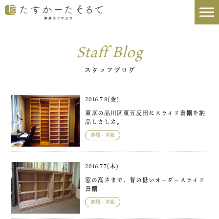
Staff Blog
スタッフブログ
2016.7.8(金)
東京の品川区東五反田にスライド書棚を納
品しました。
書棚・本箱
2016.7.7(木)
窓の高さまで、背の低いオーダースライド
書棚
書棚・本箱