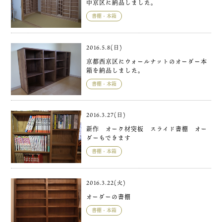
中京区に納品しました。
書棚・本箱
2016.5.8(日)
京都西京区にウォールナットのオーダー本
箱を納品しました。
書棚・本箱
2016.3.27(日)
新作 オーク材突板 スライド書棚 オー
ダーもできます
書棚・本箱
2016.3.22(火)
オーダーの書棚
書棚・本箱