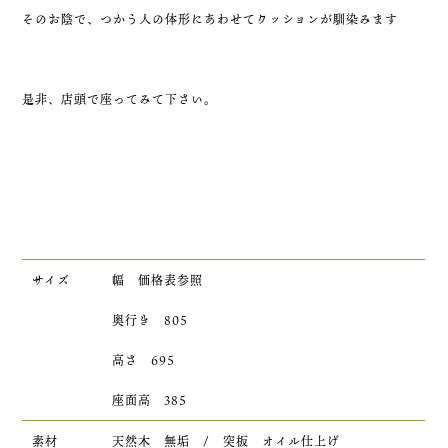
そのお陰で、つかう人の体形にあわせてクッションが馴染みます
是非、店頭で座ってみて下さい。
サイズ
幅 価格表参照
奥行き 805
高さ 695
座面高 385
素材
天然木 無垢 / 突板 オイル仕上げ