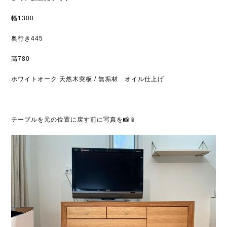
幅1300
奥行き445
高780
ホワイトオーク 天然木突板 / 無垢材 オイル仕上げ
テーブルを元の位置に戻す前に写真を📸📱