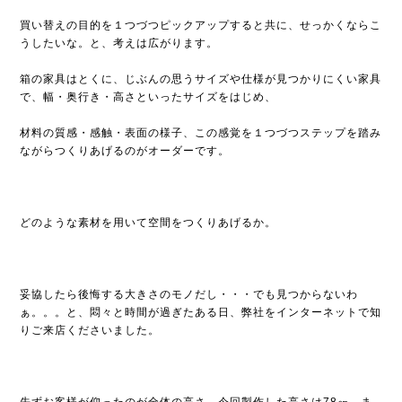
買い替えの目的を１つづつピックアップすると共に、せっかくならこ
うしたいな。と、考えは広がります。
箱の家具はとくに、じぶんの思うサイズや仕様が見つかりにくい家具
で、幅・奥行き・高さといったサイズをはじめ、
材料の質感・感触・表面の様子、この感覚を１つづつステップを踏み
ながらつくりあげるのがオーダーです。
どのような素材を用いて空間をつくりあげるか。
妥協したら後悔する大きさのモノだし・・・でも見つからないわ
ぁ。。。と、悶々と時間が過ぎたある日、弊社をインターネットで知
りご来店くださいました。
先ずお客様が仰ったのが全体の高さ。今回製作した高さは78㎝。ま