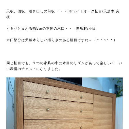
天板、側板、引き出しの前板 ・・・ ホワイトオーク柾目/天然木 突
板
ぐるりとまわる幅5㎝の本体の木口・・・無垢材/柾目
木口部分は天然木らしい揺らぎのある柾目ですね～（＊＾o＾＊）
同じ柾目でも、１つの家具の中に木目のリズムがあって楽しい！ い
い表情のチェストになりました。