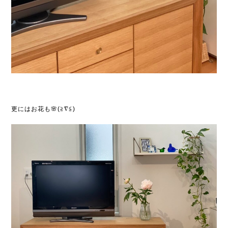
更にはお花も🌸(≧∇≦)