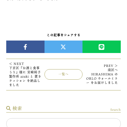
この記事をシェアする
＜ NEXT
PREV ＞
下京区『お酒と食事
南区へ
うり』様に 宮崎椅子
一覧へ
HIRASHIMA の
製作所 azuki と 置き
ORLO ウォールミラ
クッション を納品し
ー をお届けしました
ました
検索
Search