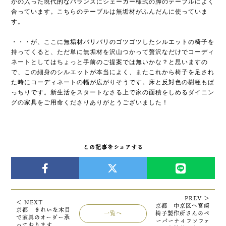
がの入った現代的なバランスにシェーカー様式の脚のテーブルによく
合っています。こちらのテーブルは無垢材がふんだんに使っていま
す。
・・・が、ここに無垢材バリバリのゴツゴツしたシルエットの椅子を
持ってくると、ただ単に無垢材を沢山つかって贅沢なだけでコーディ
ネートとしてはちょっと手前のご提案では無いかな？と思いますの
で、この細身のシルエットが本当によく、またこれから椅子を足され
た時にコーディネートの幅が広がりそうです。床と反対色の樹種もば
っちりです。新生活をスタートなさる上で家の面積をしめるダイニン
グの家具をご用命くださりありがとうございました！
この記事をシェアする
PREV ＞
＜ NEXT
京都 中京区へ宮崎
京都 きれいな木目
一覧へ
椅子製作所さんのペ
で家具のオーダー承
ーパーナイフソファ
っております