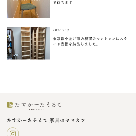
で待ちます
2026.7.19
東京都小金井市の駅前のマンションにスラ
イド書棚を納品しました。
たすかーたそるて 家具のヤマカワ