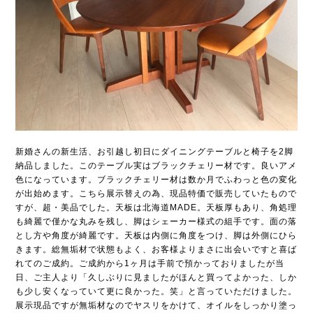
新婚さんの新生活、お引越し初日にダイニングテーブルと椅子を2脚
納品しました。このテーブル実はブラックチェリー材です。良いアメ
色になっています。ブラックチェリー材は数か月でふわっと色の変化
が出始めます。こちら展示替えの為、現品特価で販売していたもので
すが、超・美品でした。天板は北海道MADE。天板厚もあり、角処理
も綺麗で僅かな丸みを残し、脚はシェーカー様式の組手です。面の落
とし方や角度が綺麗です。天板は内側に角度をつけ、脚は外側にひら
きます。総無垢材で状態もよく、お客様よりまさに出会いですと喜ば
れてのご成約。ご成約から1ヶ月は手前で預かっておりましたが当
日、ご主人より「久しぶりに見ましたがほんと買ってよかった、しか
も少し安くなっていて更に良かった。笑」と言っていただけました。
展示現品ですが無垢材なのでヤスリをかけて、オイルをしっかり塗っ