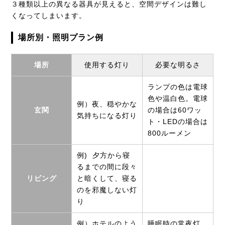
３種類以上の異なる器具が見えると、空間デザインは難し
くなってしまいます。
場所別・照明プラン例
場所
使用する灯り
必要な明るさ
ランプの色は電球
色や温白色。電球
例）夜、穏やかな
玄関
の場合は60ワッ
気持ちになる灯り
ト・LEDの場合は
800ルーメン
例) 夕方から寝
るまでの間に段々
リビング
と暗くして、寝る
のを邪魔しない灯
り
例）ホテルのよう
睡眠時の常夜灯