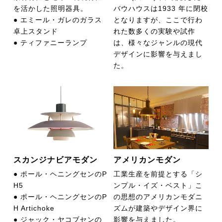
を活かした照明器具。
バウハウスは1933 年に閉校
● エミール・ガレのガラス
となりますが、ここで行わ
卓上スタンド
れた数多くの実験や試作
● ティファニーランプ
は、様々なジャンルの現代
デザインに影響を与えまし
た。
スカンジナビアモダン
アメリカンモダン
● ポール・ヘニングセンのP
工業生産を前提とする「シ
H5
ンプル・イズ・ベスト」こ
● ポール・ヘニングセンのP
の思想のアメリカンモダニ
H Artichoke
ズムが建築やデザイン界に
● ジャック・ヤコブセンの
影響を与えました。