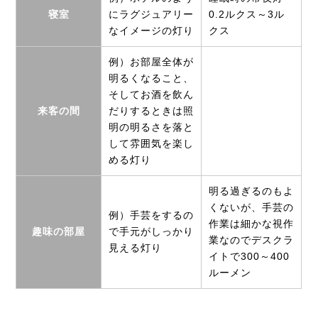
寝室
にラグジュアリー
0.2ルクス～3ル
なイメージの灯り
クス
例）お部屋全体が
明るくなること、
そしてお酒を飲ん
来客の間
だりするときは照
明の明るさを落と
して雰囲気を楽し
める灯り
明る過ぎるのもよ
くないが、手芸の
例）手芸をするの
作業は細かな視作
趣味の部屋
で手元がしっかり
業なのでデスクラ
見える灯り
イトで300～400
ルーメン