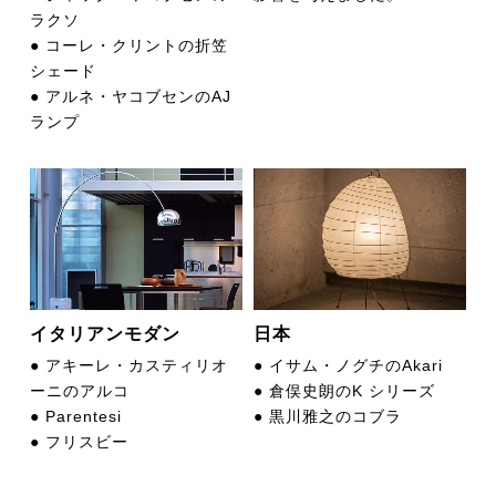
ラクソ
● コーレ・クリントの折笠
シェード
● アルネ・ヤコブセンのAJ
ランプ
イタリアンモダン
日本
● アキーレ・カスティリオ
● イサム・ノグチのAkari
ーニのアルコ
● 倉俣史朗のK シリーズ
● Parentesi
● 黒川雅之のコブラ
● フリスビー