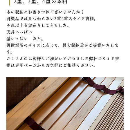
2重、3重、4重の本箱
本の収納にお困りではございませんか？
既製品では見つからない3重4重スライド書棚。
それ以上もお造りしてきました。
天井いっぱい
壁いっぱい など。
設置場所のサイズに応じて、最大収納量をご提案いたしま
す。
たくさんのお客様にご満足いただきました弊社スライド書
棚は
専用ページ
からお気軽にご相談ください。