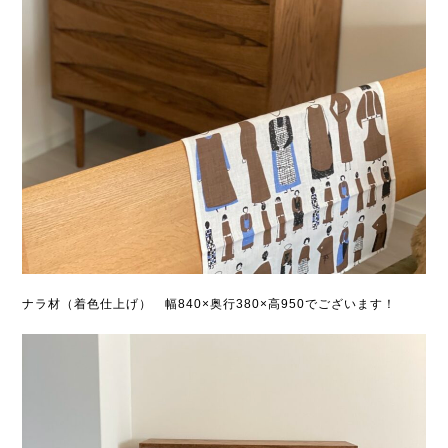
ナラ材（着色仕上げ） 幅840×奥行380×高950でございます！