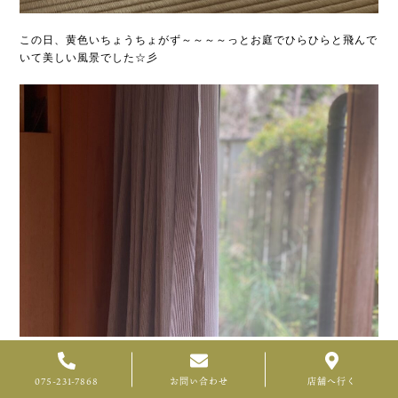
この日、黄色いちょうちょがず～～～～っとお庭でひらひらと飛んで
いて美しい風景でした☆彡
カーテン・・・FA1822 アゲート（BR） シングル
075-231-7868
お問い合わせ
店舗へ行く